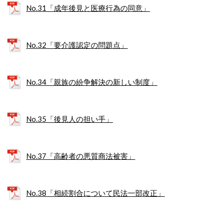
No.31「成年後見と医療行為の同意」
No.32「要介護認定の問題点」
No.34「親族の紛争解決の新しい制度」
No.35「後見人の担い手」
No.37「高齢者の悪質商法被害」
No.38「相続割合について民法一部改正」