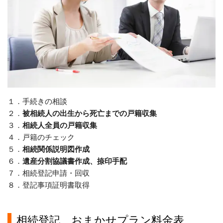
１．手続きの相談
２．
被相続人の出生から死亡までの戸籍収集
３．
相続人全員の戸籍収集
４．戸籍のチェック
５．
相続関係説明図作成
６．
遺産分割協議書作成、捺印手配
７．相続登記申請・回収
８．登記事項証明書取得
相続登記 おまかせプラン料金表