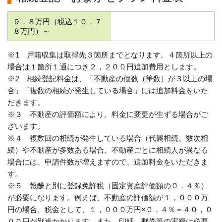
９．８万円
（税込１０．７
８万円）
～
※1 戸籍収集は取得先３箇所までとなります。４箇所以上の
場合は１箇所１通につき２，２００円追加費用とします。
※2 相続登記料金は、「不動産の個数（筆数）が３以上の場
合」「複数の相続が発生している場合」には追加料金をいた
だきます。
※３ 不動産の評価額により、料金に変更が生ずる場合がご
ざいます。
※４ 複数回の相続が発生している場合（代襲相続、数次相
続）や不動産が多数ある場合、不動産ごとに相続人が異なる
場合には、申請件数が増えますので、追加料金をいただきま
す。
※５ 報酬と別に登録免許税（固定資産評価額の０．４％）
が必要になります。例えば、不動産の評価額が１，０００万
円の場合、税金として、１，０００万円×０．４％＝４０，０
００円が別途かかります。また、印紙、郵券等の実費は必要