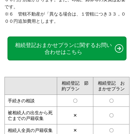
です。
※６ 管轄不動産が「異なる場合は、１管轄につき３３，０
００円追加費用とします。
相続登記おまかせプランに関するお問い
合わせはこちら
相続登記 節
相続登記 お
約プラン
まかせプラン
手続きの相談
〇
〇
被相続人の出生から死
✕
〇
亡までの戸籍収集
相続人全員の戸籍収集
✕
〇