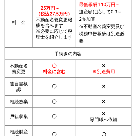
最低報酬 110万円～
25万円～
遺産額に応じて0.3～
（税込27.5万円）
2％加算
不動産名義変更報
料 金
酬を含みます
※不動産名義変更及び
※必要に応じて税
税務申告報酬は別途必
理士を紹介します
要
手続きの内容
不動産名
〇
✕
義変更
料金に含む
※別途費用
遺言書検
〇
✕
認
相続放棄
〇
✕
✕
戸籍収集
〇
専門職へ依頼
相続財産
〇
〇