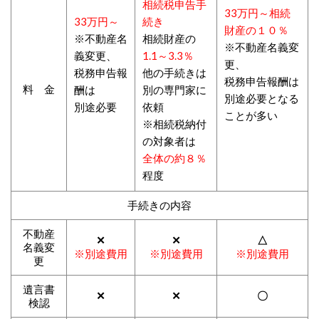
相続税申告手
33万円～
相続
33万円～
続き
財産の１０％
※不動産名
相続財産の
※不動産名義変
義変更、
1.1～3.3％
更、
税務申告報
他の手続きは
税務申告報酬
は
料 金
酬は
別の
専門家に
別途必要となる
別途必要
依頼
ことが多い
※相続税納付
の対象者は
全体の約８％
程度
手続きの内容
不動産
✕
✕
△
名義変
※別途費用
※別途費用
※別途費用
更
遺言書
✕
✕
〇
検認