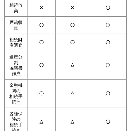
相続放
✕
✕
〇
棄
戸籍収
〇
〇
〇
集
相続財
〇
〇
〇
産調査
遺産分
割
〇
△
〇
協議書
作成
金融機
関の
〇
△
〇
相続手
続き
各種保
険の
△
△
〇
相続手
続き