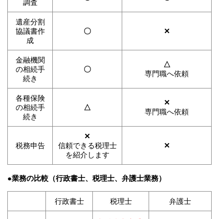
調査
遺産分割
協議書作
〇
✕
成
金融機関
△
の相続手
〇
専門職へ依頼
続き
各種保険
✕
の相続手
△
専門職へ依頼
続き
✕
税務申告
信頼できる税理士
✕
を紹介します
●業務の比較（行政書士、税理士、弁護士業務）
行政書士
税理士
弁護士